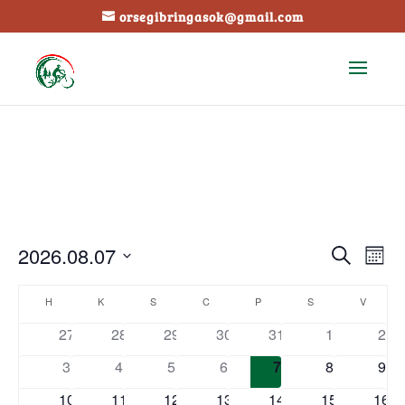
orsegibringasok@gmail.com
Esemé
Es
2026.08.07
Keresett
Hónap
néz
keresé
kifejezés
Dátum
nav
Események
és
H
HÉTFŐ
K
KEDD
S
SZERDA
C
CSÜTÖRTÖK
P
PÉNTEK
S
SZOMBAT
V
VASÁR
kiválasztása.
naptár
nézet
27
28
29
30
31
1
2
válasz
3
4
5
6
7
8
9
10
11
12
13
14
15
16