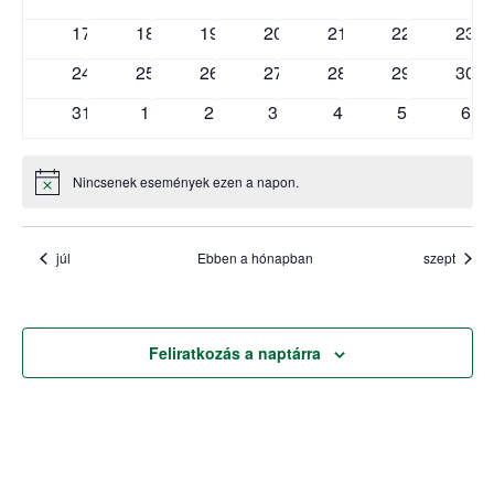
17
18
19
20
21
22
23
24
25
26
27
28
29
30
31
1
2
3
4
5
6
Nincsenek események ezen a napon.
Notice
júl
Ebben a hónapban
szept
Feliratkozás a naptárra